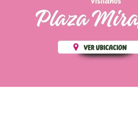
💄 Crear tu perfil, recibe un 10% de descuento en t
Es fácil, es rápido, es solo para
✨
Recibe descuentos exclusivos y sigue tus pedi
CREAR PERFIL
Powering by
SoporteWebs
Derechos Reservados
2025
Cosmetic