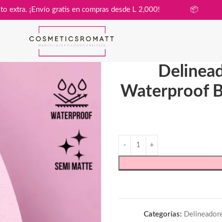
 sin costo extra. ¡Envío gratis en compras desde L 2,000!

Delinead
Waterproof B
Categorías:
Delineador