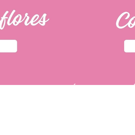
PÁGINAS DE INTER
u primera compra.
POLÍTICA DE PRIVACIDAD
 tí
dos fácilmente.
s Romatt
.