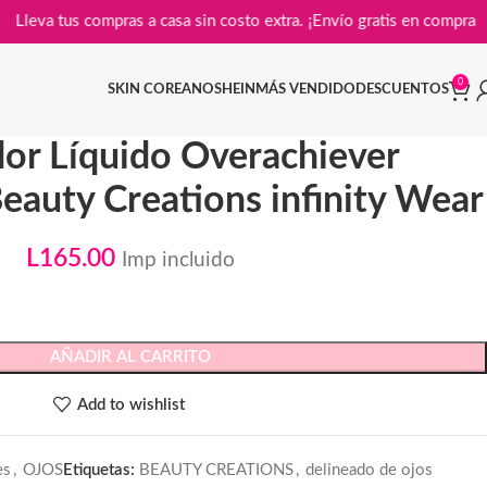

Lleva tus compras a casa sin costo extra. ¡Envío gratis en
0
SKIN COREANO
SHEIN
MÁS VENDIDO
DESCUENTOS
or Líquido Overachiever
eauty Creations infinity Wear
L
165.00
Imp incluido
AÑADIR AL CARRITO
Add to wishlist
es
,
OJOS
Etiquetas:
BEAUTY CREATIONS
,
delineado de ojos