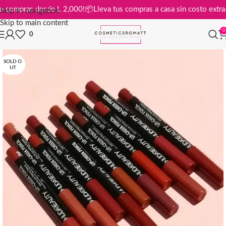
tis en compras desde L 2,000!
📦
Lleva tus compras a casa sin costo e
Skip to navigation
Skip to main content
0
0
SOLD O
UT