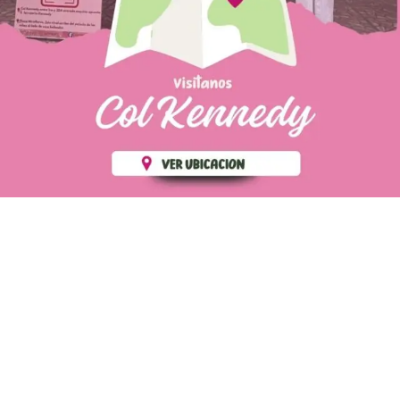
PÁGINAS DE
💄 Crear tu perfil, recibe un 10%
INTERÉS
de descuento en tu primera
compra.
POLÍTICA DE PRIVACIDAD
Es fácil, es rápido, es solo
POLÍTICA DE ENVIOS
para tí
TÉRMINOS Y CONDICIONES
✨
Recibe descuentos