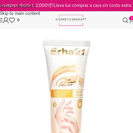
is en compras desde L 2,000!
📦
Lleva tus compras a casa sin costo ext
Skip to navigation
Skip to main content
0
0