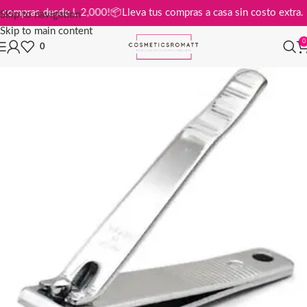
is en compras desde L 2,000!
📦
Lleva tus compras a casa sin costo ext
Skip to navigation
Skip to main content
0
0