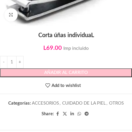
Click to enlarge
Corta úñas individuaL
L
69.00
Imp incluido
AÑADIR AL CARRITO
Add to wishlist
Categorías:
ACCESORIOS
,
CUIDADO DE LA PIEL
,
OTROS
Share: