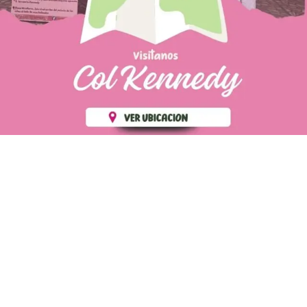
PÁGINAS DE
💄 Crear tu perfil, recibe un 10%
INTERÉS
de descuento en tu primera
compra.
POLÍTICA DE PRIVACIDAD
Es fácil, es rápido, es solo
POLÍTICA DE ENVIOS
para tí
TÉRMINOS Y CONDICIONES
✨
Recibe descuentos
exclusivos y sigue tus pedidos