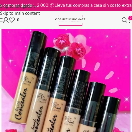
atis en compras desde L 2,000!
📦
Lleva tus compras a casa sin costo e
Skip to navigation
Skip to main content
0
0