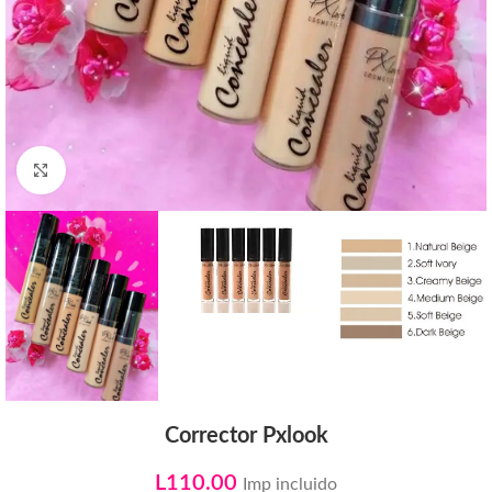
Click to enlarge
Corrector Pxlook
L
110.00
Imp incluido