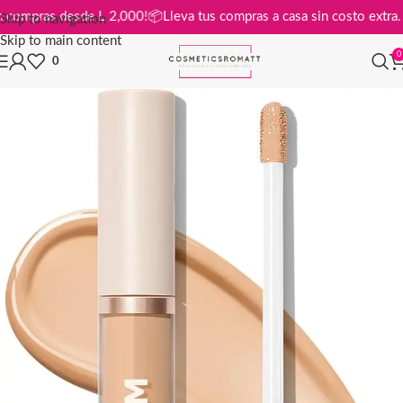
tis en compras desde L 2,000!
📦
Lleva tus compras a casa sin costo ex
Skip to navigation
Skip to main content
0
0