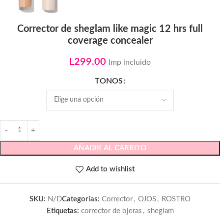
Corrector de sheglam like magic 12 hrs full
coverage concealer
L
299.00
Imp incluido
TONOS
AÑADIR AL CARRITO
Add to wishlist
SKU:
N/D
Categorías:
Corrector
,
OJOS
,
ROSTRO
Etiquetas:
corrector de ojeras
,
sheglam