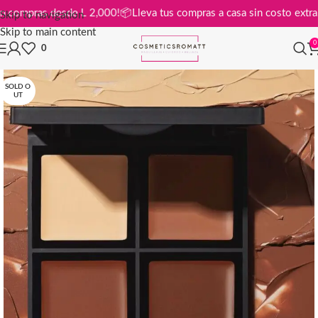
tis en compras desde L 2,000!
📦
Lleva tus compras a casa sin costo e
Skip to navigation
Skip to main content
0
0
SOLD O
UT