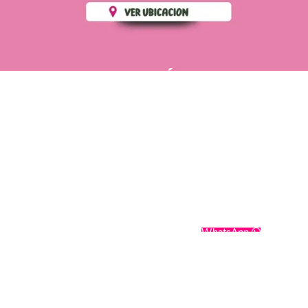
PÁGINAS DE
💄 Crear tu perfil, recibe un 10%
INTERÉS
de descuento en tu primera
compra.
POLÍTICA DE PRIVACIDAD
Es fácil, es rápido, es solo
POLÍTICA DE ENVIOS
para tí
TÉRMINOS Y CONDICIONES
✨
Recibe descuentos
exclusivos y sigue tus pedidos
CONTÁCTANOS
fácilmente.
WhatsApp
CREAR PERFIL
Powering by
SoporteWebs
Derechos Reservados
2025
Cosmetics Romatt
.