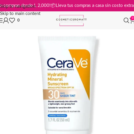
tis en compras desde L 2,000!
📦
Lleva tus compras a casa sin costo e
Skip to navigation
Skip to main content
0
0