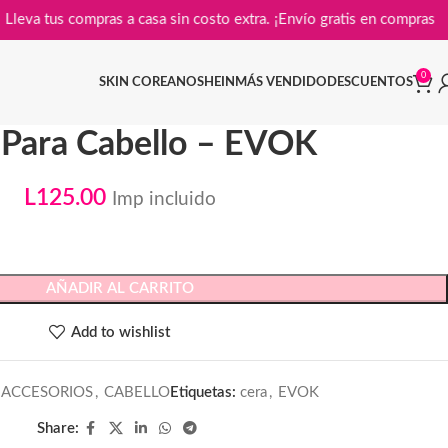
Lleva tus compras a casa sin costo extra. ¡Envío gratis en c
0
SKIN COREANO
SHEIN
MÁS VENDIDO
DESCUENTOS
 Para Cabello – EVOK
L
125.00
Imp incluido
AÑADIR AL CARRITO
Add to wishlist
ACCESORIOS
,
CABELLO
Etiquetas:
cera
,
EVOK
Share: