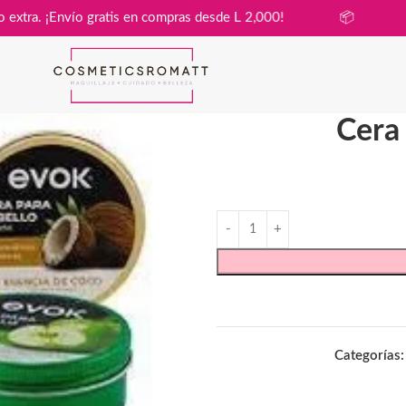
in costo extra. ¡Envío gratis en compras desde L 2,000!
📦
Cera
Categorías: