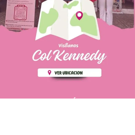
PÁGINAS DE
💄 Crear tu perfil, recibe un 10%
INTERÉS
de descuento en tu primera
compra.
POLÍTICA DE PRIVACIDAD
Es fácil, es rápido, es solo
POLÍTICA DE ENVIOS