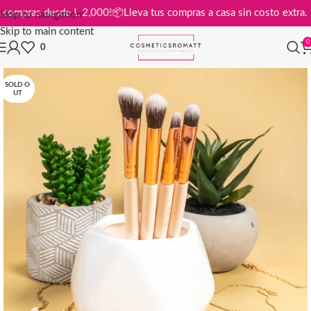
is en compras desde L 2,000!
📦
Lleva tus compras a casa sin costo ext
Skip to navigation
Skip to main content
0
0
SOLD O
UT