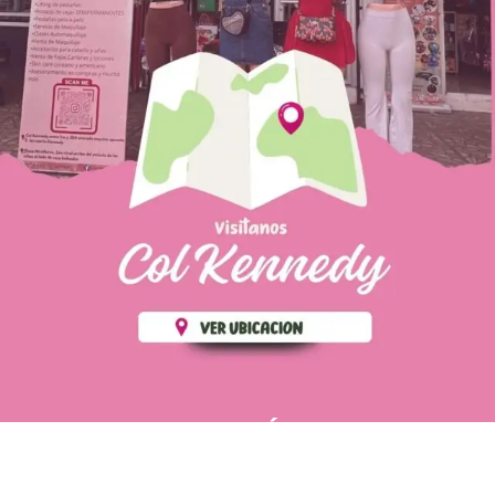
PÁGINAS DE
💄 Crear tu perfil, recibe un 10%
INTERÉS
de descuento en tu primera
compra.