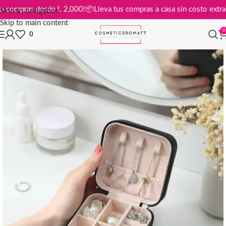
atis en compras desde L 2,000!
📦
Lleva tus compras a casa sin costo e
Skip to navigation
Skip to main content
0
0