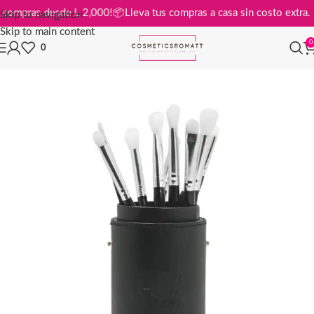
s en compras desde L 2,000!
📦
Lleva tus compras a casa sin costo extr
Skip to navigation
Skip to main content
0
0