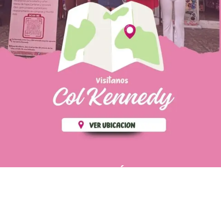
PÁGINAS DE
💄 Crear tu perfil, recibe un 10%
INTERÉS
de descuento en tu primera
compra.
POLÍTICA DE PRIVACIDAD
Es fácil, es rápido, es solo