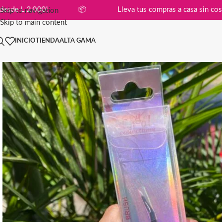
n compras desde L 2,000!
📦
Lleva tus compras a cas
Skip to navigation
Skip to main content
INICIO
TIENDA
ALTA GAMA