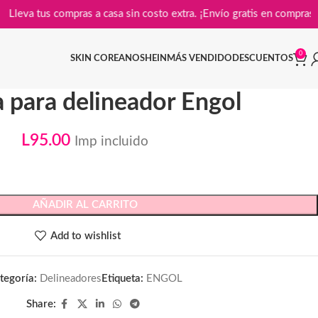
📦
Lleva tus compras a casa sin costo extra. ¡Envío gratis e
0
SKIN COREANO
SHEIN
MÁS VENDIDO
DESCUENTOS
 para delineador Engol
L
95.00
Imp incluido
AÑADIR AL CARRITO
Add to wishlist
tegoría:
Delineadores
Etiqueta:
ENGOL
Share: