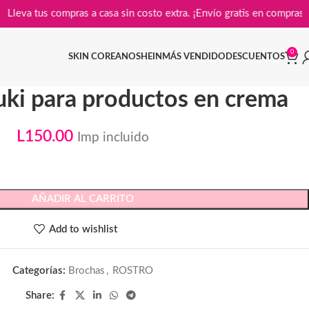
Lleva tus compras a casa sin costo extra. ¡Envío gratis en 
0
SKIN COREANO
SHEIN
MÁS VENDIDO
DESCUENTOS
ki para productos en crema
L
150.00
Imp incluido
AÑADIR AL CARRITO
Add to wishlist
Categorías:
Brochas
,
ROSTRO
Share: