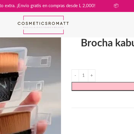
sin costo extra. ¡Envío gratis en compras desde L 2,000!
📦
Brocha kabu