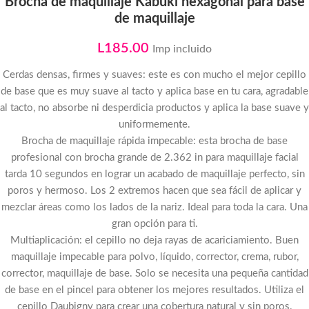
Brocha de maquillaje Kabuki hexagonal para base
de maquillaje
L
185.00
Imp incluido
Cerdas densas, firmes y suaves: este es con mucho el mejor cepillo
de base que es muy suave al tacto y aplica base en tu cara, agradable
al tacto, no absorbe ni desperdicia productos y aplica la base suave y
uniformemente.
Brocha de maquillaje rápida impecable: esta brocha de base
profesional con brocha grande de 2.362 in para maquillaje facial
tarda 10 segundos en lograr un acabado de maquillaje perfecto, sin
poros y hermoso. Los 2 extremos hacen que sea fácil de aplicar y
mezclar áreas como los lados de la nariz. Ideal para toda la cara. Una
gran opción para ti.
Multiaplicación: el cepillo no deja rayas de acariciamiento. Buen
maquillaje impecable para polvo, líquido, corrector, crema, rubor,
corrector, maquillaje de base. Solo se necesita una pequeña cantidad
de base en el pincel para obtener los mejores resultados. Utiliza el
cepillo Daubigny para crear una cobertura natural y sin poros.