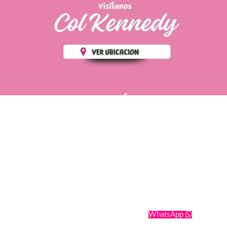
PÁGINAS DE
💄 Crear tu perfil, recibe un 10%
INTERÉS
de descuento en tu primera
compra.
POLÍTICA DE PRIVACIDAD
Es fácil, es rápido, es solo
POLÍTICA DE ENVIOS
para tí
TÉRMINOS Y CONDICIONES
✨
Recibe descuentos
exclusivos y sigue tus pedidos
CONTÁCTANOS
fácilmente.
WhatsApp
CREAR PERFIL