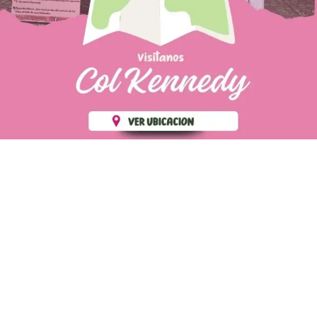
PÁGINAS DE
💄 Crear tu perfil, recibe un 10%
INTERÉS
de descuento en tu primera
compra.
POLÍTICA DE PRIVACIDAD
Es fácil, es rápido, es solo
POLÍTICA DE ENVIOS
para tí
TÉRMINOS Y CONDICIONES
✨
Recibe descuentos
exclusivos y sigue tus pedidos