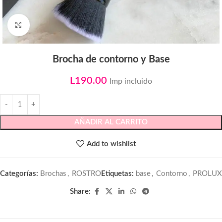
Click to enlarge
Brocha de contorno y Base
L
190.00
Imp incluido
AÑADIR AL CARRITO
Add to wishlist
Categorías:
Brochas
,
ROSTRO
Etiquetas:
base
,
Contorno
,
PROLUX
Share: