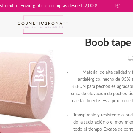
a sin costo extra. ¡Envío gratis en compras desde L 2,000!

Boob tape 
L
Material de alta calidad y 
antialérgico, hecho de 95% 
REFUN para pechos es agradable
cinta de elevación de pechos ti
cae fácilmente. Es a prueba de 
Transpirable y resistente al su
de la sudoración o el movimien
todo el tiempo Escapa de corre