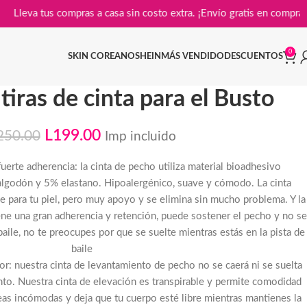

Lleva tus compras a casa sin costo extra. ¡Envío gratis e
0
SKIN COREANO
SHEIN
MÁS VENDIDO
DESCUENTOS
tiras de cinta para el Busto
L
199.00
250.00
Imp incluido
fuerte adherencia: la cinta de pecho utiliza material bioadhesivo
algodón y 5% elastano. Hipoalergénico, suave y cómodo. La cinta
 para tu piel, pero muy apoyo y se elimina sin mucho problema. Y la
ene una gran adherencia y retención, puede sostener el pecho y no se
baile, no te preocupes por que se suelte mientras estás en la pista de
baile
dor: nuestra cinta de levantamiento de pecho no se caerá ni se suelta
to. Nuestra cinta de elevación es transpirable y permite comodidad
as incómodas y deja que tu cuerpo esté libre mientras mantienes la