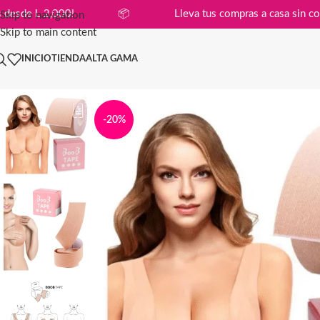
n compras desde L 2,000!
📦
Lleva tus compras a cas
Skip to navigation
Skip to main content
INICIO
TIENDA
ALTA GAMA
-20%