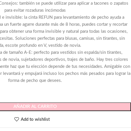
Consejos: también se puede utilizar para aplicar a tacones o zapatos
para evitar rozaduras incómodas
 e invisible: la cinta REFUN para levantamiento de pecho ayuda a
a un fuerte agarre durante más de 8 horas, puedes cortar y recortar
 para obtener una forma invisible y natural para todas las ocasiones,
sitas. Soluciones perfectas para blusas, camisas, sin tirantes, sin
da, escote profundo en V, vestido de novia.
 de tamaño A-E: perfecto para vestidos sin espalda/sin tirantes,
os de novia, sujetadores deportivos, trajes de baño. Hay tres colores
mente haz que tu elección depende de tus necesidades. Amigable con
ier levantará y empujará incluso los pechos más pesados para lograr la
forma de pecho que desees.
AÑADIR AL CARRITO
Add to wishlist