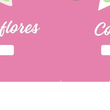
PÁGINAS DE INTER
u primera compra.
POLÍTICA DE PRIVACIDAD
 tí
dos fácilmente.