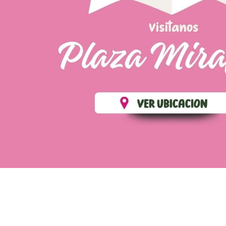
💄 Crear tu perfil, recibe un 10% de descuento en t
Es fácil, es rápido, es solo para
✨
Recibe descuentos exclusivos y sigue tus pedi