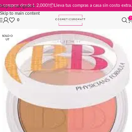
tis en compras desde L 2,000!
📦
Lleva tus compras a casa sin costo ex
Skip to navigation
Skip to main content
0
0
SOLD O
UT