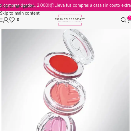
tis en compras desde L 2,000!
📦
Lleva tus compras a casa sin costo e
Skip to navigation
Skip to main content
0
0