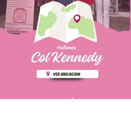
PÁGINAS DE
💄 Crear tu perfil, recibe un 10%
INTERÉS
de descuento en tu primera
compra.
POLÍTICA DE PRIVACIDAD
Es fácil, es rápido, es solo