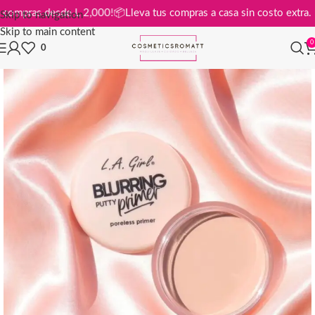
tis en compras desde L 2,000!
📦
Lleva tus compras a casa sin costo ex
Skip to navigation
Skip to main content
0
0