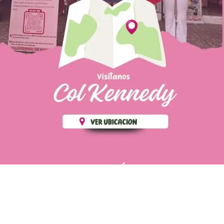
PÁGINAS DE
💄 Crear tu perfil, recibe un 10%
INTERÉS
de descuento en tu primera
compra.
POLÍTICA DE PRIVACIDAD
Es fácil, es rápido, es solo
POLÍTICA DE ENVIOS