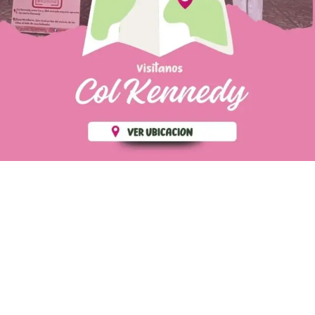
PÁGINAS DE
💄 Crear tu perfil, recibe un 10%
INTERÉS
de descuento en tu primera
compra.
POLÍTICA DE PRIVACIDAD
Es fácil, es rápido, es solo
POLÍTICA DE ENVIOS
para tí
TÉRMINOS Y CONDICIONES
✨
Recibe descuentos