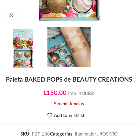
Click to enlarge
Paleta BAKED POPS de BEAUTY CREATIONS
L
150.00
Imp incluido
Sin existencias
Add to wishlist
SKU:
PBPI138
Categorías:
iluminador
,
ROSTRO