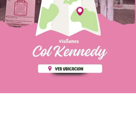
PÁGINAS DE
💄 Crear tu perfil, recibe un 10%
INTERÉS
de descuento en tu primera
compra.
POLÍTICA DE PRIVACIDAD
Es fácil, es rápido, es solo
POLÍTICA DE ENVIOS
para tí