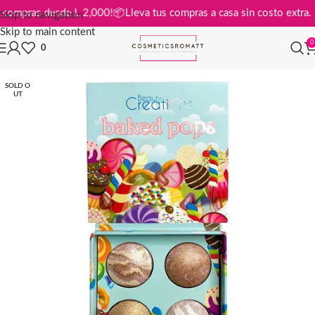
is en compras desde L 2,000!
📦
Lleva tus compras a casa sin costo ext
Skip to navigation
Skip to main content
0
0
SOLD O
UT