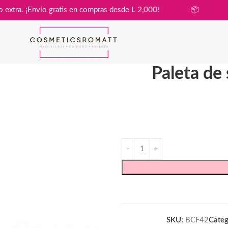
in costo extra. ¡Envío gratis en compras desde L 2,000!
📦
Paleta de
SKU:
BCF42
Categ