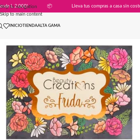
ompras desde L 2,000!
📦
Lleva tus compras a casa s
Skip to navigation
Skip to main content
INICIO
TIENDA
ALTA GAMA