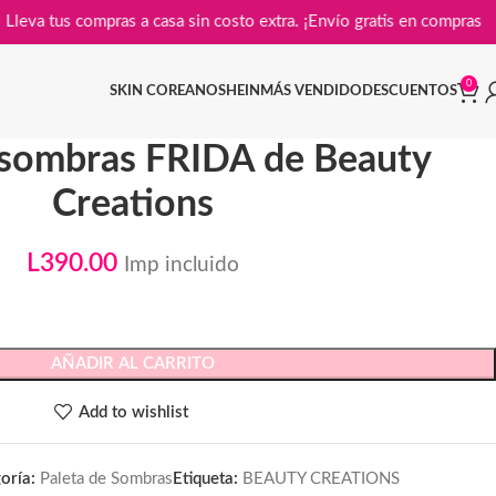
Lleva tus compras a casa sin costo extra. ¡Envío gratis en c
0
SKIN COREANO
SHEIN
MÁS VENDIDO
DESCUENTOS
 sombras FRIDA de Beauty
Creations
L
390.00
Imp incluido
AÑADIR AL CARRITO
Add to wishlist
oría:
Paleta de Sombras
Etiqueta:
BEAUTY CREATIONS