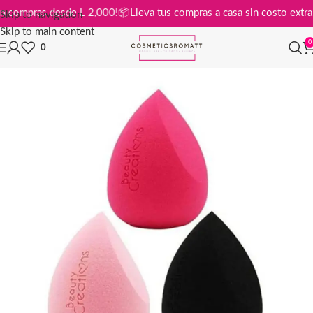
tis en compras desde L 2,000!
📦
Lleva tus compras a casa sin costo e
Skip to navigation
Skip to main content
0
0