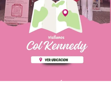
PÁGINAS DE
💄 Crear tu perfil, recibe un 10%
INTERÉS
de descuento en tu primera
compra.
POLÍTICA DE PRIVACIDAD
Es fácil, es rápido, es solo
POLÍTICA DE ENVIOS