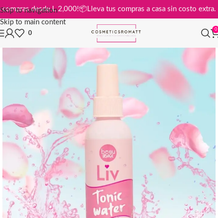
is en compras desde L 2,000!
📦
Lleva tus compras a casa sin costo ex
Skip to navigation
Skip to main content
0
0