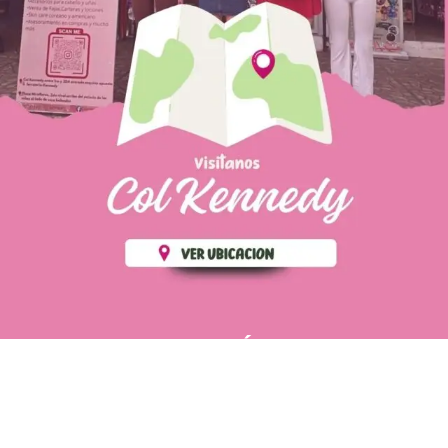
PÁGINAS DE
💄 Crear tu perfil, recibe un 10%
INTERÉS
de descuento en tu primera
compra.
POLÍTICA DE PRIVACIDAD
Es fácil, es rápido, es solo