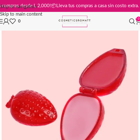
is en compras desde L 2,000!
📦
Lleva tus compras a casa sin costo ex
Skip to navigation
Skip to main content
0
0