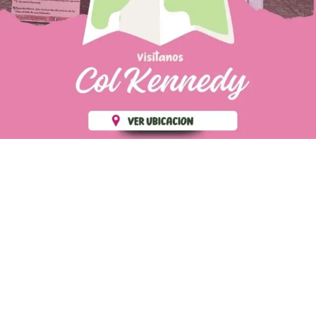
PÁGINAS DE
💄 Crear tu perfil, recibe un 10%
INTERÉS
de descuento en tu primera
compra.
POLÍTICA DE PRIVACIDAD
Es fácil, es rápido, es solo
POLÍTICA DE ENVIOS
para tí
TÉRMINOS Y CONDICIONES
✨
Recibe descuentos
exclusivos y sigue tus pedidos