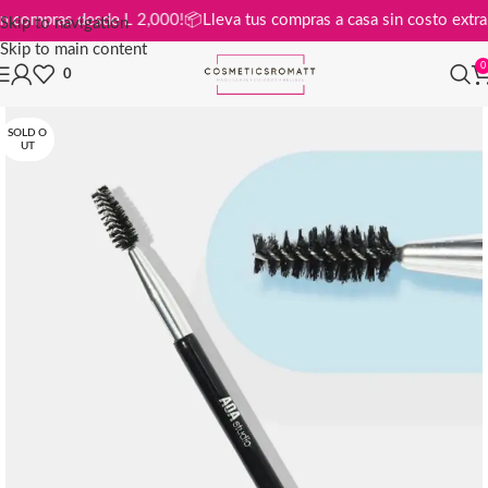
tis en compras desde L 2,000!
📦
Lleva tus compras a casa sin costo ex
Skip to navigation
Skip to main content
0
0
SOLD O
UT