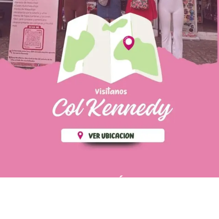
PÁGINAS DE
💄 Crear tu perfil, recibe un 10%
INTERÉS
de descuento en tu primera
compra.
POLÍTICA DE PRIVACIDAD