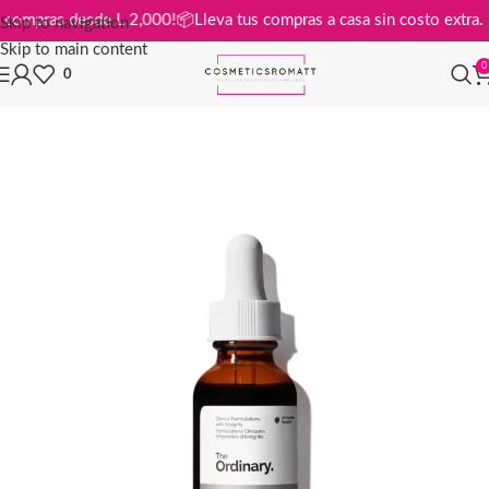
is en compras desde L 2,000!
📦
Lleva tus compras a casa sin costo ext
Skip to navigation
Skip to main content
0
0