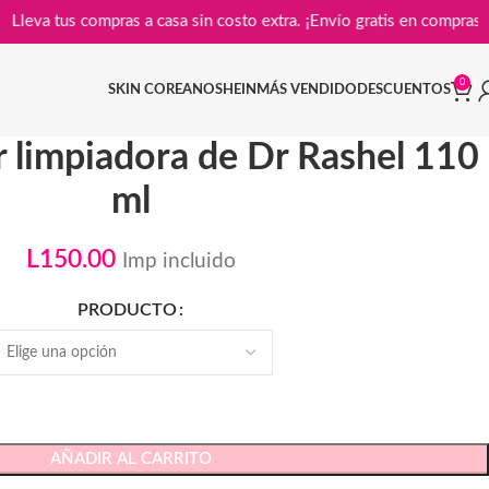
Lleva tus compras a casa sin costo extra. ¡Envío gratis en 
0
SKIN COREANO
SHEIN
MÁS VENDIDO
DESCUENTOS
r limpiadora de Dr Rashel 110
ml
L
150.00
Imp incluido
PRODUCTO
AÑADIR AL CARRITO