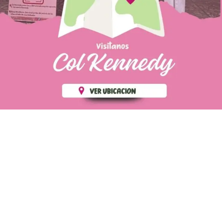
PÁGINAS DE
💄 Crear tu perfil, recibe un 10%
INTERÉS
de descuento en tu primera
compra.
POLÍTICA DE PRIVACIDAD
Es fácil, es rápido, es solo
POLÍTICA DE ENVIOS
para tí
TÉRMINOS Y CONDICIONES
✨
Recibe descuentos