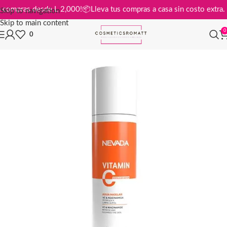
is en compras desde L 2,000!
📦
Lleva tus compras a casa sin costo ext
Skip to navigation
Skip to main content
0
0