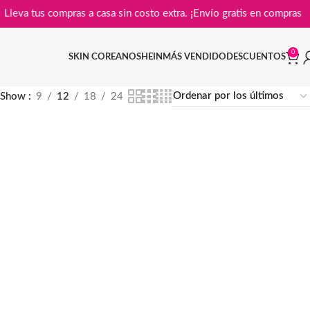
Lleva tus compras a casa sin costo extra. ¡Envío gratis en co
0
SKIN COREANO
SHEIN
MÁS VENDIDO
DESCUENTOS
Show
9
12
18
24