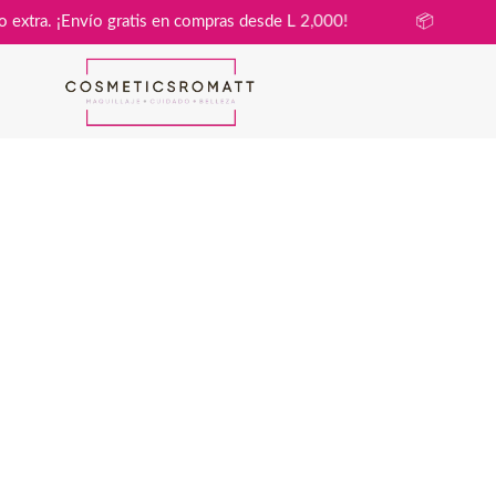
n costo extra. ¡Envío gratis en compras desde L 2,000!
📦