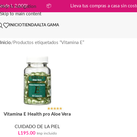
mpras desde L 2,000!
📦
Lleva tus compras a casa si
Skip to navigation
Skip to main content
INICIO
TIENDA
ALTA GAMA
Inicio
Productos etiquetados “Vitamina E”
Vitamina E Health pro Aloe Vera
CUIDADO DE LA PIEL
L
195.00
Imp incluido