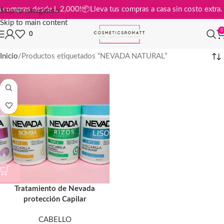
is en compras desde L 2,000!
📦
Lleva tus compras a casa sin costo ext
Skip to navigation
Skip to main content
0
0
Inicio
Productos etiquetados “NEVADA NATURAL”
Tratamiento de Nevada
protección Capilar
CABELLO