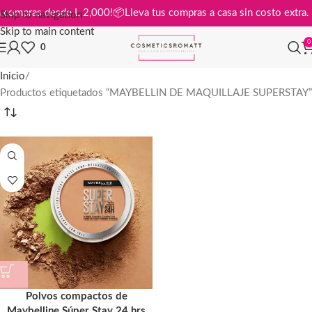
is en compras desde L 2,000!
📦
Lleva tus compras a casa sin costo ext
Skip to navigation
Skip to main content
0
0
Inicio
Productos etiquetados “MAYBELLIN DE MAQUILLAJE SUPERSTAY”
Polvos compactos de
Maybelline Súper Stay 24 hrs