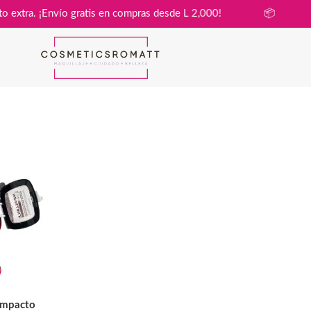
in costo extra. ¡Envío gratis en compras desde L 2,000!
📦
ompacto