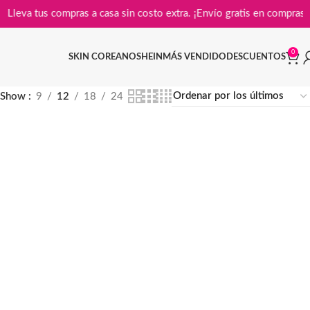
Lleva tus compras a casa sin costo extra. ¡Envío gratis en c
0
SKIN COREANO
SHEIN
MÁS VENDIDO
DESCUENTOS
Show
9
12
18
24