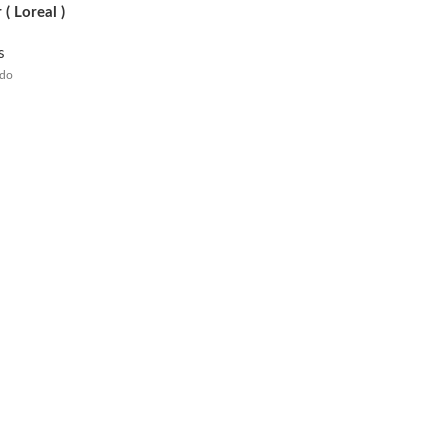
( Loreal )
s
ido