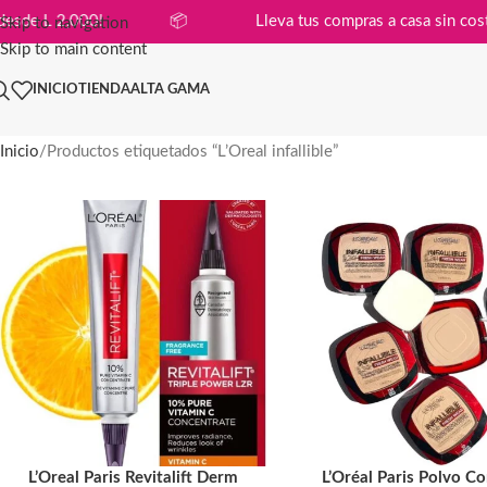
ompras desde L 2,000!
📦
Lleva tus compras a casa s
Skip to navigation
Skip to main content
INICIO
TIENDA
ALTA GAMA
Inicio
Productos etiquetados “L’Oreal infallible”
L’Oreal Paris Revitalift Derm
L’Oréal Paris Polvo C