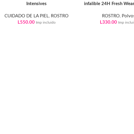
Intensives
infalible 24H Fresh Wear 
CUIDADO DE LA PIEL
,
ROSTRO
ROSTRO
,
Polvo
L
550.00
L
330.00
Imp incluido
Imp inclu