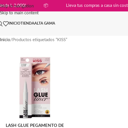
mpras desde L 2,000!
📦
Lleva tus compras a casa si
Skip to navigation
Skip to main content
INICIO
TIENDA
ALTA GAMA
Inicio
Productos etiquetados “KISS”
LASH GLUE PEGAMENTO DE