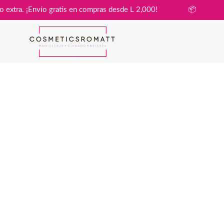
n costo extra. ¡Envío gratis en compras desde L 2,000!
📦