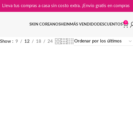
Lleva tus compras a casa sin costo extra. ¡Envío gratis en co
0
SKIN COREANO
SHEIN
MÁS VENDIDO
DESCUENTOS
Show
9
12
18
24