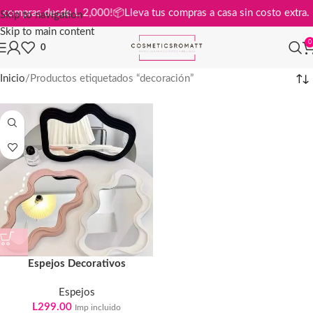
is en compras desde L 2,000!
📦
Lleva tus compras a casa sin costo ext
Skip to navigation
Skip to main content
0
0
Inicio
Productos etiquetados “decoración”
Espejos Decorativos
Espejos
L
299.00
Imp incluido