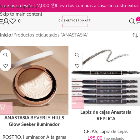
is en compras desde L 2,000!
📦
Lleva tus compras a casa sin costo ext
Skip to navigation
Skip to main content
0
0
Inicio
Productos etiquetados “ANASTASIA”
Lapiz de cejas Anastasia
ANASTASIA BEVERLY HILLS
REPLICA
Glow Seeker iluminador
CEJAS
,
Lapiz de cejas
ROSTRO
,
iluminador
,
Alta gama
L
95.00
Imp incluido