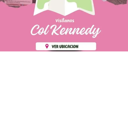
PÁGINAS DE
💄 Crear tu perfil, recibe un 10%
INTERÉS
de descuento en tu primera
compra.
POLÍTICA DE PRIVACIDAD
Es fácil, es rápido, es solo
POLÍTICA DE ENVIOS
para tí
TÉRMINOS Y CONDICIONES
✨
Recibe descuentos
exclusivos y sigue tus pedidos
CONTÁCTANOS