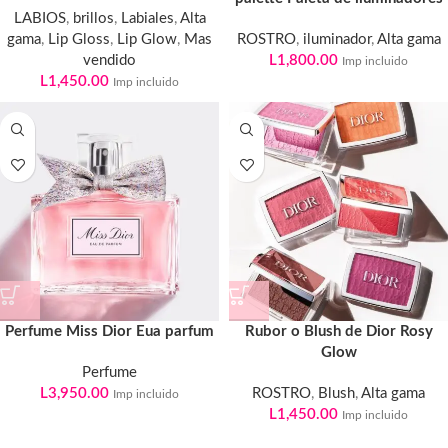
LABIOS
,
brillos
,
Labiales
,
Alta
gama
,
Lip Gloss
,
Lip Glow
,
Mas
ROSTRO
,
iluminador
,
Alta gama
vendido
L
1,800.00
Imp incluido
L
1,450.00
Imp incluido
Perfume Miss Dior Eua parfum
Rubor o Blush de Dior Rosy
Glow
Perfume
L
3,950.00
ROSTRO
,
Blush
,
Alta gama
Imp incluido
L
1,450.00
Imp incluido