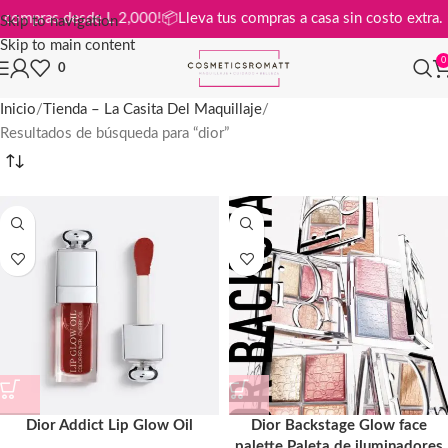
is en compras desde L 2,000!
📦
Lleva tus compras a casa sin costo ext
Skip to navigation
Skip to main content
0
0
Inicio
Tienda – La Casita Del Maquillaje
Resultados de búsqueda para “dior”
Dior Addict Lip Glow Oil
Dior Backstage Glow face
palette Paleta de iluminadores