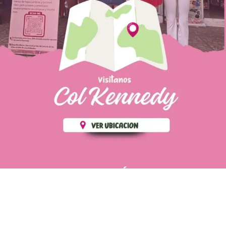
PÁGINAS DE
💄 Crear tu perfil, recibe un 10%
INTERÉS
de descuento en tu primera
compra.
POLÍTICA DE PRIVACIDAD
Es fácil, es rápido, es solo
POLÍTICA DE ENVIOS