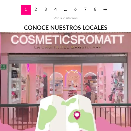
1
2
3
4
…
6
7
8
→
Ven a visitarnos
CONOCE NUESTROS LOCALES