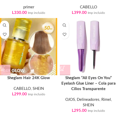
primer
CABELLO
L
330.00
L
399.00
Imp incluido
Imp incluido
Sheglam Hair 24K Glow
Sheglam “All Eyes On You”
Eyelash Glue Liner – Cola para
CABELLO
,
SHEIN
Cílios Transparente
L
299.00
Imp incluido
OJOS
,
Delineadores
,
Rimel
,
SHEIN
L
295.00
Imp incluido