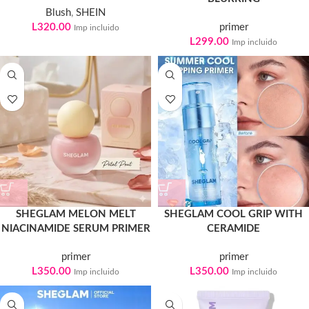
Blush
,
SHEIN
L
320.00
primer
Imp incluido
L
299.00
Imp incluido
SHEGLAM MELON MELT
SHEGLAM COOL GRIP WITH
NIACINAMIDE SERUM PRIMER
CERAMIDE
primer
primer
L
350.00
L
350.00
Imp incluido
Imp incluido