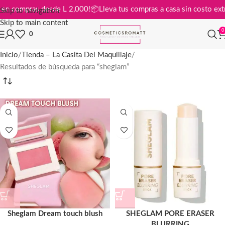
gratis en compras desde L 2,000!
📦
Lleva tus compras a casa sin cost
Skip to navigation
Skip to main content
0
0
Inicio
Tienda – La Casita Del Maquillaje
Resultados de búsqueda para “sheglam”
Sheglam Dream touch blush
SHEGLAM PORE ERASER
BLURRING