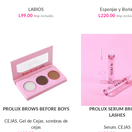
LABIOS
Esponjas y Borl
L
99.00
L
220.00
Imp incluido
Imp inclu
PROLUX BROWS BEFORE BOYS
PROLUX SERUM BR
LASHES
CEJAS
,
Gel de Cejas
,
sombras de
cejas
Serum
,
CEJAS