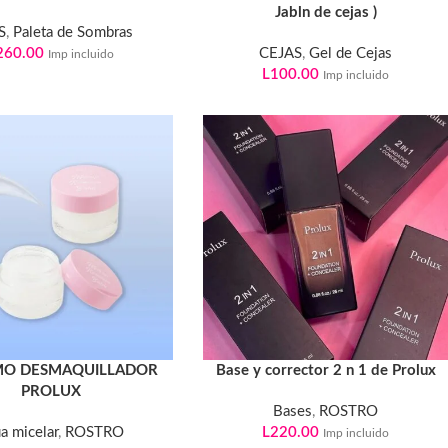
Jabln de cejas )
S
,
Paleta de Sombras
260.00
CEJAS
,
Gel de Cejas
Imp incluido
L
100.00
Imp incluido
MO DESMAQUILLADOR
Base y corrector 2 n 1 de Prolux
PROLUX
Bases
,
ROSTRO
a micelar
,
ROSTRO
L
220.00
Imp incluido