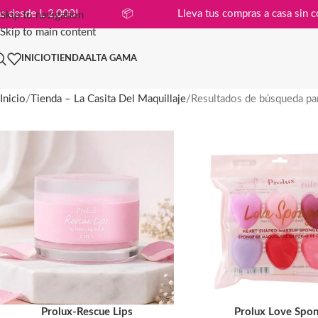
 en compras desde L 2,000!
📦
Lleva tus compras a c
Skip to navigation
Skip to main content
INICIO
TIENDA
ALTA GAMA
Inicio
Tienda – La Casita Del Maquillaje
Resultados de búsqueda par
Prolux-Rescue Lips
Prolux Love Spo