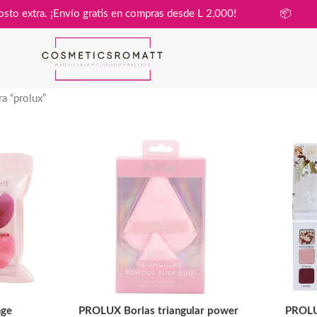
asa sin costo extra. ¡Envío gratis en compras desde L 2,000!
a “prolux”
nge
PROLUX Borlas triangular power
PROLU