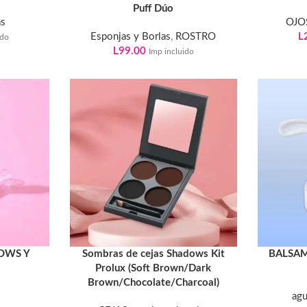
Puff Dúo
as
OJO
Esponjas y Borlas
,
ROSTRO
L
ido
L
99.00
Imp incluido
OWS Y
Sombras de cejas Shadows Kit
BALSA
Prolux (Soft Brown/Dark
Brown/Chocolate/Charcoal)
agu