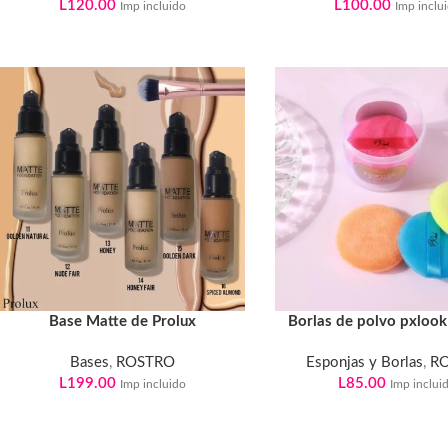
L
120.00
L
100.00
Imp incluido
Imp inclu
Base Matte de Prolux
Borlas de polvo pxlook
Bases
,
ROSTRO
Esponjas y Borlas
,
R
L
199.00
L
85.00
Imp incluido
Imp inclui