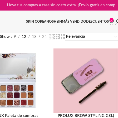
📦
Lleva tus compras a casa sin costo extra. ¡Envío gratis
0
SKIN COREANO
SHEIN
MÁS VENDIDO
DESCUENTOS
Show
9
12
18
24
X Paleta de sombras
PROLUX BROW STYLING GEL(