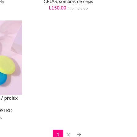
CEJAS
,
sombras de cejas
ido
L
150.00
Imp incluido
 / prolux
OSTRO
do
1
2
→